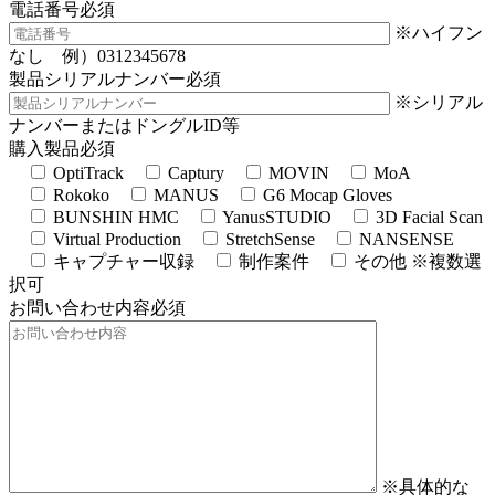
電話番号
必須
※ハイフン
なし 例）0312345678
製品シリアルナンバー
必須
※シリアル
ナンバーまたはドングルID等
購入製品
必須
OptiTrack
Captury
MOVIN
MoA
Rokoko
MANUS
G6 Mocap Gloves
BUNSHIN HMC
YanusSTUDIO
3D Facial Scan
Virtual Production
StretchSense
NANSENSE
キャプチャー収録
制作案件
その他
※複数選
択可
お問い合わせ内容
必須
※具体的な