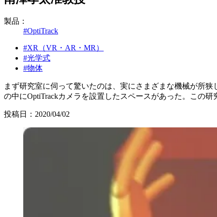
製品：
#OptiTrack
#XR（VR・AR・MR）
#光学式
#物体
まず研究室に伺って驚いたのは、実にさまざまな機械が所狭
の中にOptiTrackカメラを設置したスペースがあった。この研究
投稿日：2020/04/02