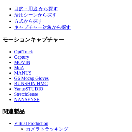
目的・用途 から探す
活用シーンから探す
方式から探す
キャプチャー対象から探す
モーションキャプチャー
OptiTrack
Captury
MOVIN
MoA
MANUS
G6 Mocap Gloves
BUNSHIN HMC
YanusSTUDIO
StretchSense
NANSENSE
関連製品
Virtual Production
カメラトラッキング