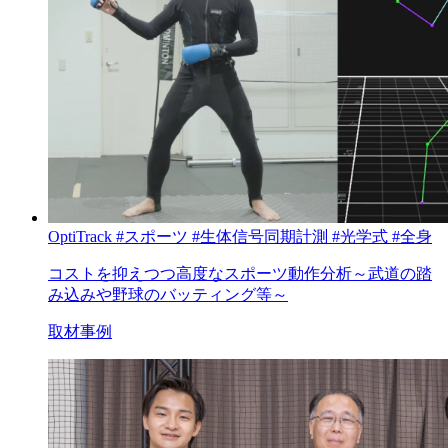
OptiTrack
#スポーツ
#生体信号同期計測
#光学式
#全身
コストを抑えつつ高度なスポーツ動作分析～武道の踏
み込みや野球のバッティング等～
取材事例