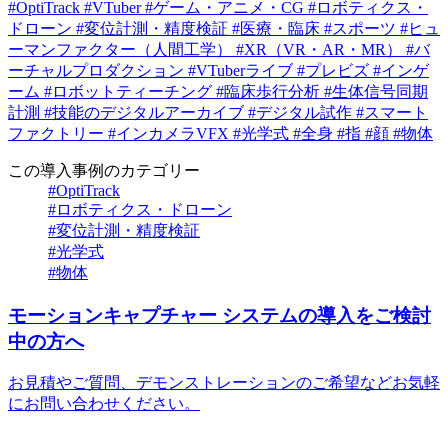
#OptiTrack
#VTuber
#ゲーム・アニメ・CG
#ロボティクス・
ドローン
#変位計測・精度検証
#医療・臨床
#スポーツ
#ヒュ
ーマンファクター（人間工学）
#XR（VR・AR・MR）
#バ
ーチャルプロダクション
#VTuberライブ
#プレビズ
#インゲ
ーム
#ロボットティーチング
#臨床歩行分析
#生体信号同期
計測
#技能のデジタルアーカイブ
#デジタル試作
#スマート
ファクトリー
#インカメラVFX
#光学式
#全身
#指
#顔
#物体
この導入事例のカテゴリー
#OptiTrack
#ロボティクス・ドローン
#変位計測・精度検証
#光学式
#物体
モーションキャプチャー
システムの導入をご検討
中の方へ
お見積やご質問、デモンストレーションのご希望などお気軽
にお問い合わせください。