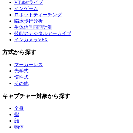
VTuberライブ
インゲーム
ロボットティーチング
臨床歩行分析
生体信号同期計測
技能のデジタルアーカイブ
インカメラVFX
方式から探す
マーカーレス
光学式
慣性式
その他
キャプチャー対象から探す
全身
指
顔
物体