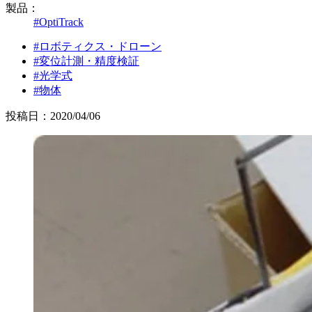
製品：
#OptiTrack
#ロボティクス・ドローン
#変位計測・精度検証
#光学式
#物体
投稿日：2020/04/06