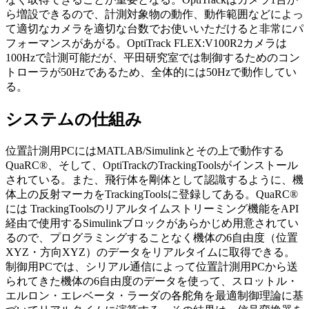
ら増設できるので、計測対象物の動作、動作範囲などによっ
て適切なカメラを適切な台数でお使いいただけると非常にパ
フォーマンスがあがる。OptiTrack FLEX:V100R2カメラは
100Hzで計測可能だが、平田研究室では制御するためのコン
トローラが50Hzであるため、全体的には50Hzで動作してい
る。
システムの仕組み
位置計測用PCにはMATLAB/Simulinkとその上で動作する
QuaRC®、そして、OptiTrackのTrackingToolsがインストール
されている。また、飛行体を剛体として認識するように、機
体上の反射マーカをTrackingToolsに登録してある。QuaRC®
には TrackingToolsのリアルタイムストリーミング機能をAPI
経由で使用するSimulinkブロックがあらかじめ用意されてい
るので、プログラミングすることなく機体の6自由度（位置
XYZ・方向XYZ）のデータをリアルタイムに取得できる。
制御用PCでは、シリアル通信によって位置計測用PCから送
られてきた機体の6自由度のデータを使って、スロットル・
エルロン・エレベータ・ラーダの各舵角を最適制御理論に基