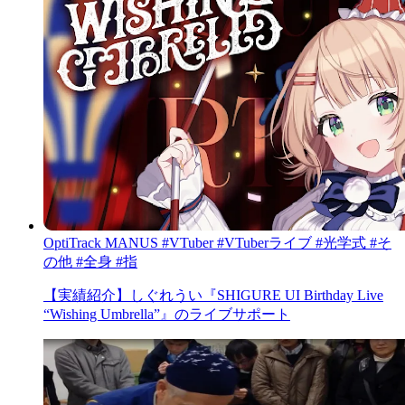
OptiTrack
MANUS
#VTuber
#VTuberライブ
#光学式
#そ
の他
#全身
#指
【実績紹介】しぐれうい『SHIGURE UI Birthday Live
“Wishing Umbrella”』のライブサポート