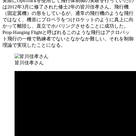
実際にOptiTrackを使用して飛行体制御の実験を行っていたの
は2012年3月に修了された修士2年の皆川佳孝さん。飛行機
（固定翼機）の形をしているが、通常の飛行機のような飛行
ではなく、機首にプロペラをつけロケットのように真上に向
かって離陸し、直立でホバリングさせることに成功した。
Prop-Hanging Flightと呼ばれるこのような飛行はアクロバッ
ト飛行の一種で熟練者でないとなかなか難しい。それを制御
理論で実現したことになる。
皆川佳孝さん