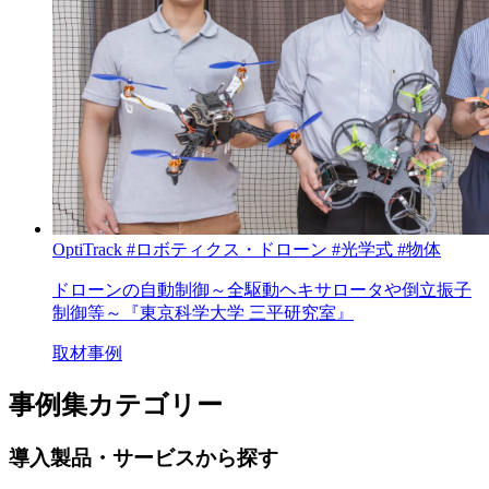
OptiTrack
#ロボティクス・ドローン
#光学式
#物体
ドローンの自動制御～全駆動ヘキサロータや倒立振子
制御等～『東京科学大学 三平研究室』
取材事例
事例集カテゴリー
導入製品・サービスから探す