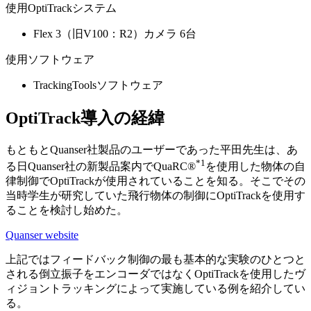
使用OptiTrackシステム
Flex 3（旧V100：R2）カメラ 6台
使用ソフトウェア
TrackingToolsソフトウェア
OptiTrack導入の経緯
もともとQuanser社製品のユーザーであった平田先生は、あ
*1
る日Quanser社の新製品案内でQuaRC®
を使用した物体の自
律制御でOptiTrackが使用されていることを知る。そこでその
当時学生が研究していた飛行物体の制御にOptiTrackを使用す
ることを検討し始めた。
Quanser website
上記ではフィードバック制御の最も基本的な実験のひとつと
される倒立振子をエンコーダではなくOptiTrackを使用したヴ
ィジョントラッキングによって実施している例を紹介してい
る。