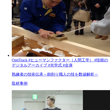
OptiTrack
#ヒューマンファクター（人間工学）
#技能の
デジタルアーカイブ
#光学式
#全身
熟練者の技術伝承～鉋削り職人の技を数値解析～
取材事例