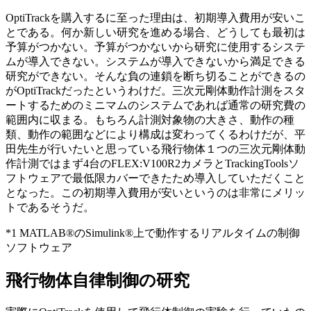
OptiTrackを購入するに至った理由は、初期導入費用が安いこ
とである。何か新しい研究を進める場合、どうしても最初は
予算がつかない。予算がつかないから研究に使用するシステ
ムが導入できない。システムが導入できないから満足できる
研究ができない。そんな負の連鎖を断ち切ることができるの
がOptiTrackだったというわけだ。三次元剛体動作計測をスタ
ートするためのミニマムのシステムであれば通常の研究費の
範囲内に収まる。もちろん計測対象物の大きさ、動作の種
類、動作の範囲などにより構成は変わってくるわけだが、平
田先生が行いたいと思っている飛行物体１つの三次元剛体動
作計測ではまず4台のFLEX:V100R2カメラとTrackingToolsソ
フトウェアで最低限カバーできたため導入していただくこと
となった。この初期導入費用が安いというのは非常にメリッ
トであるそうだ。
*1 MATLAB®のSimulink®上で動作するリアルタイムの制御
ソフトウェア
飛行物体自律制御の研究