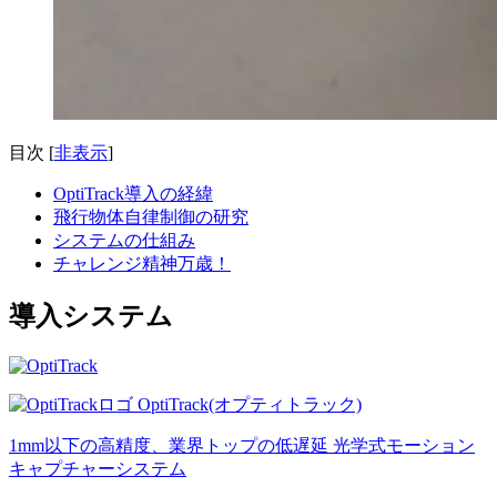
目次
[
非表示
]
OptiTrack導入の経緯
飛行物体自律制御の研究
システムの仕組み
チャレンジ精神万歳！
導入システム
OptiTrack(オプティトラック)
1mm以下の高精度、業界トップの低遅延 光学式モーション
キャプチャーシステム