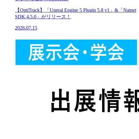
【OptiTrack】「Unreal Engine 5 Plugin 5.8 v1」&「Natnet
SDK 4.5.0」がリリース！
2026.07.15