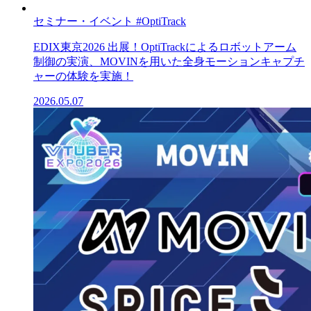
セミナー・イベント
#OptiTrack
EDIX東京2026 出展！OptiTrackによるロボットアーム
制御の実演、MOVINを用いた全身モーションキャプチ
ャーの体験を実施！
2026.05.07