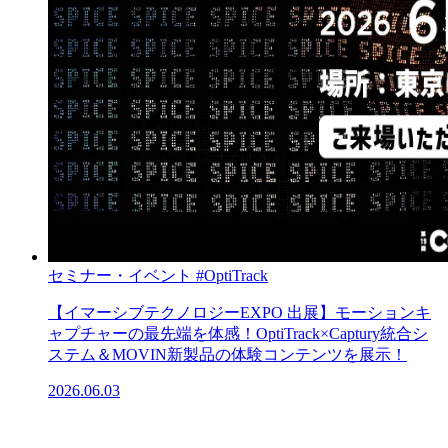
セミナー・イベント
#OptiTrack
【イマーシブテクノロジーEXPO 出展】モーションキ
ャプチャーの最先端を体感！OptiTrack×Captury統合シ
ステム＆MOVIN新製品の体験コンテンツを展示！
2026.06.03