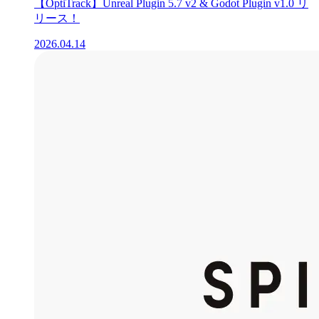
【OptiTrack】Unreal Plugin 5.7 v2 & Godot Plugin v1.0 リ
リース！
2026.04.14