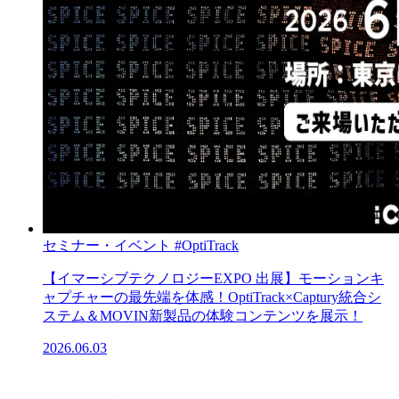
セミナー・イベント
#OptiTrack
【イマーシブテクノロジーEXPO 出展】モーションキ
ャプチャーの最先端を体感！OptiTrack×Captury統合シ
ステム＆MOVIN新製品の体験コンテンツを展示！
2026.06.03