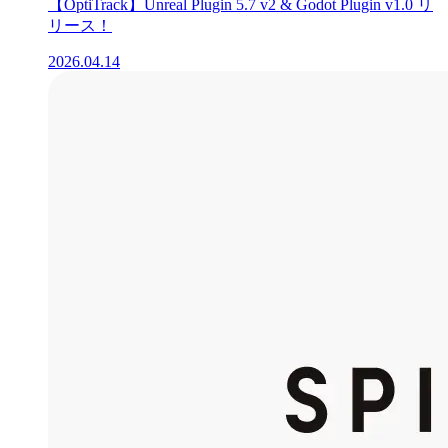
【OptiTrack】Unreal Plugin 5.7 v2 & Godot Plugin v1.0 リ
リース！
2026.04.14