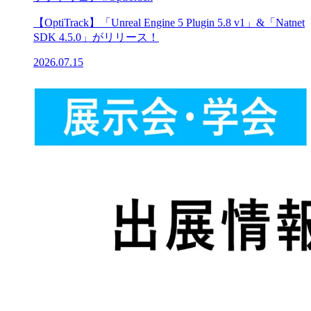
【OptiTrack】「Unreal Engine 5 Plugin 5.8 v1」&「Natnet
SDK 4.5.0」がリリース！
2026.07.15