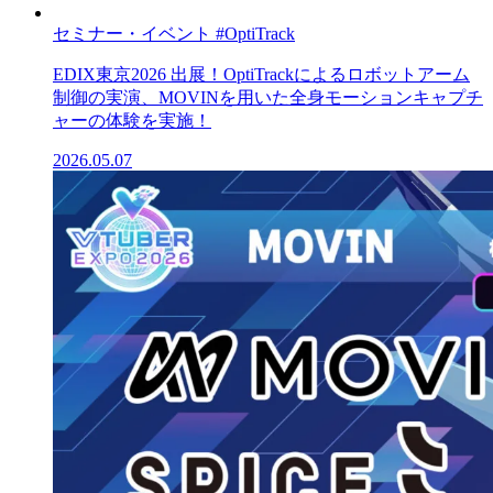
セミナー・イベント
#OptiTrack
EDIX東京2026 出展！OptiTrackによるロボットアーム
制御の実演、MOVINを用いた全身モーションキャプチ
ャーの体験を実施！
2026.05.07