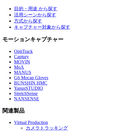
目的・用途 から探す
活用シーンから探す
方式から探す
キャプチャー対象から探す
モーションキャプチャー
OptiTrack
Captury
MOVIN
MoA
MANUS
G6 Mocap Gloves
BUNSHIN HMC
YanusSTUDIO
StretchSense
NANSENSE
関連製品
Virtual Production
カメラトラッキング