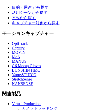
目的・用途 から探す
活用シーンから探す
方式から探す
キャプチャー対象から探す
モーションキャプチャー
OptiTrack
Captury
MOVIN
MoA
MANUS
G6 Mocap Gloves
BUNSHIN HMC
YanusSTUDIO
StretchSense
NANSENSE
関連製品
Virtual Production
カメラトラッキング