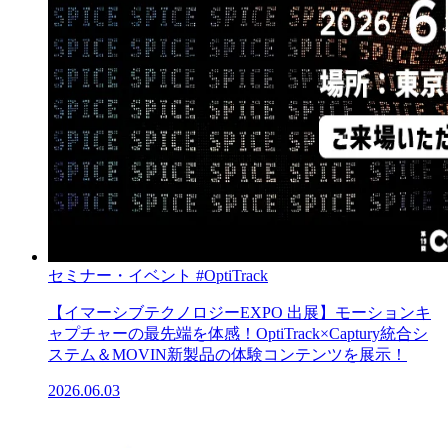
セミナー・イベント
#OptiTrack
【イマーシブテクノロジーEXPO 出展】モーションキ
ャプチャーの最先端を体感！OptiTrack×Captury統合シ
ステム＆MOVIN新製品の体験コンテンツを展示！
2026.06.03