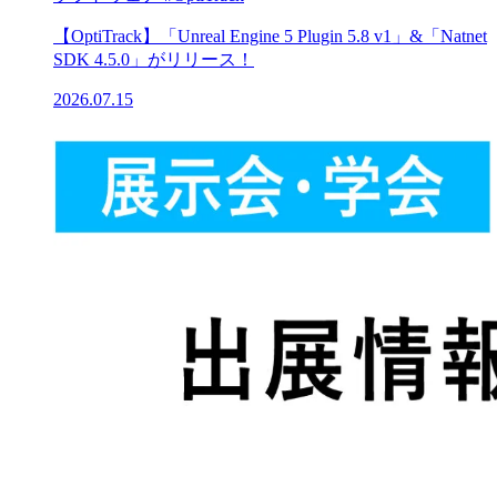
【OptiTrack】「Unreal Engine 5 Plugin 5.8 v1」&「Natnet
SDK 4.5.0」がリリース！
2026.07.15