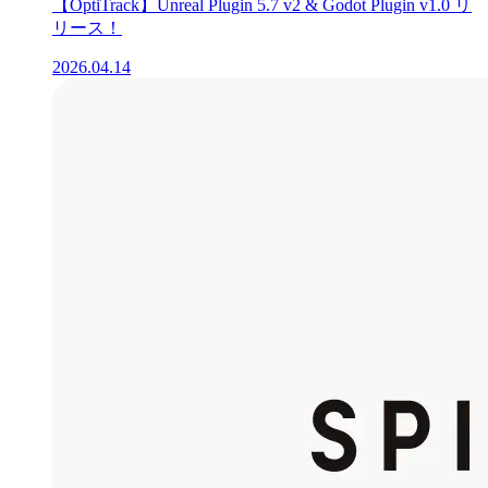
【OptiTrack】Unreal Plugin 5.7 v2 & Godot Plugin v1.0 リ
リース！
2026.04.14