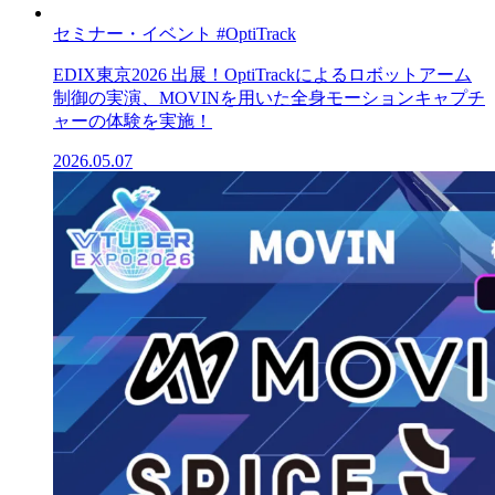
セミナー・イベント
#OptiTrack
EDIX東京2026 出展！OptiTrackによるロボットアーム
制御の実演、MOVINを用いた全身モーションキャプチ
ャーの体験を実施！
2026.05.07