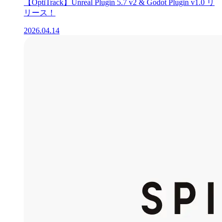
【OptiTrack】Unreal Plugin 5.7 v2 & Godot Plugin v1.0 リ
リース！
2026.04.14