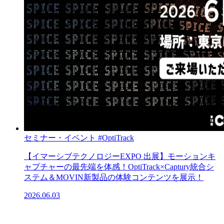
セミナー・イベント
#OptiTrack
【イマーシブテクノロジーEXPO 出展】モーションキ
ャプチャーの最先端を体感！OptiTrack×Captury統合シ
ステム＆MOVIN新製品の体験コンテンツを展示！
2026.06.03