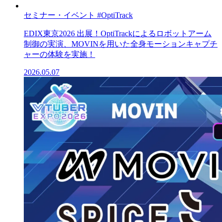
セミナー・イベント
#OptiTrack
EDIX東京2026 出展！OptiTrackによるロボットアーム
制御の実演、MOVINを用いた全身モーションキャプチ
ャーの体験を実施！
2026.05.07