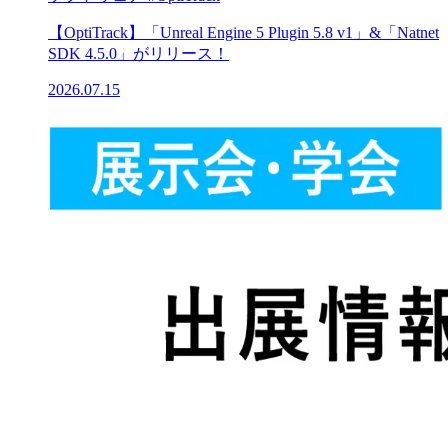
【OptiTrack】「Unreal Engine 5 Plugin 5.8 v1」&「Natnet
SDK 4.5.0」がリリース！
2026.07.15