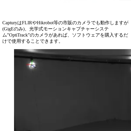
CapturyはFLIRやHikrobot等の市販のカメラでも動作しますが
(GigEのみ)、光学式モーションキャプチャーシステ
ム”OptiTrack”のカメラがあれば、ソフトウェアを購入するだ
けで使用することできます。