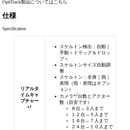
OptiTrack製品についてはこちら
仕様
Specification
スケルトン検出：自動｜
手動＜ドラッグ＆ドロッ
プ＞
スケルトンサイズ自動調
整
スケルトン：全身｜指｜
表情（指・表情はオプシ
リアルタ
ョン）
イムキャ
2
カメラ*
台数とアクター
プチャー
数（目安です）
1
*
８台→３人まで
１２台→５人まで
１６台→７人まで
２４台→１０人まで