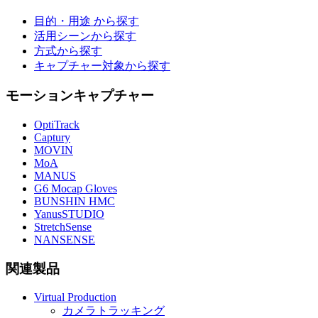
目的・用途 から探す
活用シーンから探す
方式から探す
キャプチャー対象から探す
モーションキャプチャー
OptiTrack
Captury
MOVIN
MoA
MANUS
G6 Mocap Gloves
BUNSHIN HMC
YanusSTUDIO
StretchSense
NANSENSE
関連製品
Virtual Production
カメラトラッキング