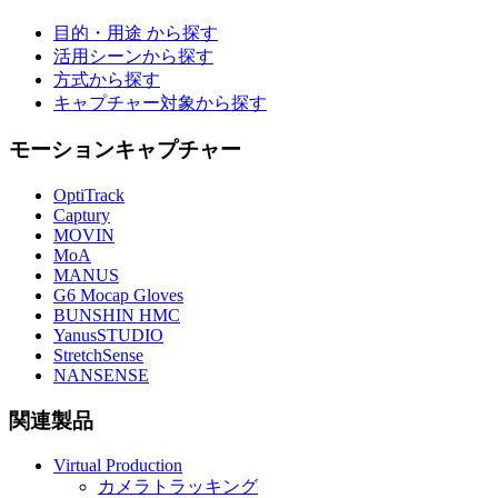
目的・用途 から探す
活用シーンから探す
方式から探す
キャプチャー対象から探す
モーションキャプチャー
OptiTrack
Captury
MOVIN
MoA
MANUS
G6 Mocap Gloves
BUNSHIN HMC
YanusSTUDIO
StretchSense
NANSENSE
関連製品
Virtual Production
カメラトラッキング