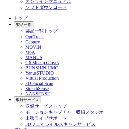
オンラインマニュアル
ソフトダウンロード
トップ
製品一覧
製品一覧トップ
OptiTrack
Captury
MOVIN
MoA
MANUS
G6 Mocap Gloves
BUNSHIN HMC
YanusSTUDIO
Virtual Production
3D Facial Scan
StretchSense
NANSENSE
収録サービス
収録サービストップ
モーションキャプチャー収録スタジオ
出張ライブサポート
3Dフェイシャルスキャンサービス