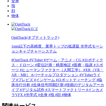
全身
指
顔
物体
OptiTrack(オプティトラック)
1mm以下の高精度、業界トップの低遅延 光学式モーシ
ョンキャプチャーシステム
#OptiTrack
#VTuber
#ゲーム・アニメ・CG
#ロボティク
ス・ドローン
#変位計測・精度検証
#医療・臨床
#スポ
ーツ
#ヒューマンファクター（人間工学）
#XR（VR・
AR・MR）
#バーチャルプロダクション
#VTuberライ
ブ
#プレビズ
#インゲーム
#ロボットティーチング
#臨
床歩行分析
#生体信号同期計測
#技能のデジタルアーカ
イブ
#デジタル試作
#スマートファクトリー
#インカメ
ラVFX
#光学式
#全身
#指
#顔
#物体