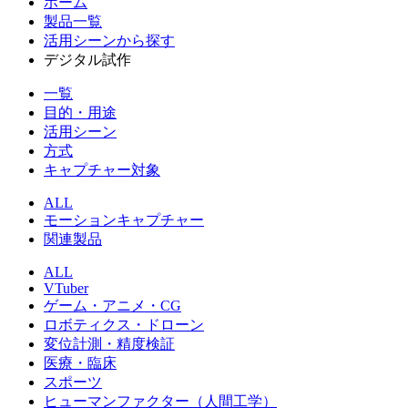
ホーム
製品一覧
活用シーンから探す
デジタル試作
一覧
目的・用途
活用シーン
方式
キャプチャー対象
ALL
モーションキャプチャー
関連製品
ALL
VTuber
ゲーム・アニメ・CG
ロボティクス・ドローン
変位計測・精度検証
医療・臨床
スポーツ
ヒューマンファクター（人間工学）