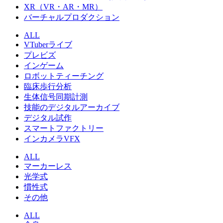
XR（VR・AR・MR）
バーチャルプロダクション
ALL
VTuberライブ
プレビズ
インゲーム
ロボットティーチング
臨床歩行分析
生体信号同期計測
技能のデジタルアーカイブ
デジタル試作
スマートファクトリー
インカメラVFX
ALL
マーカーレス
光学式
慣性式
その他
ALL