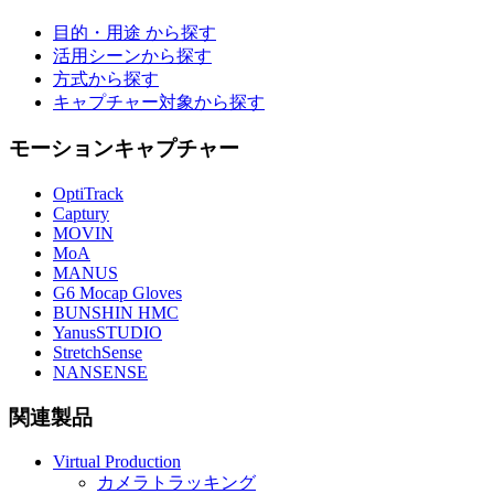
目的・用途 から探す
活用シーンから探す
方式から探す
キャプチャー対象から探す
モーションキャプチャー
OptiTrack
Captury
MOVIN
MoA
MANUS
G6 Mocap Gloves
BUNSHIN HMC
YanusSTUDIO
StretchSense
NANSENSE
関連製品
Virtual Production
カメラトラッキング