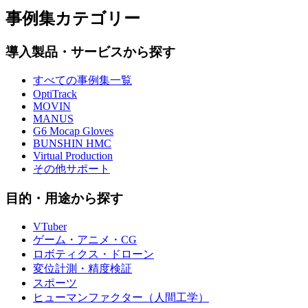
事例集カテゴリー
導入製品・サービスから探す
すべての事例集一覧
OptiTrack
MOVIN
MANUS
G6 Mocap Gloves
BUNSHIN HMC
Virtual Production
その他サポート
目的・用途から探す
VTuber
ゲーム・アニメ・CG
ロボティクス・ドローン
変位計測・精度検証
スポーツ
ヒューマンファクター（人間工学）