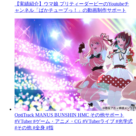
【実績紹介】ウマ娘 プリティーダービーのYoutubeチ
ャンネル「ぱかチューブっ！」の動画制作サポート
OptiTrack
MANUS
BUNSHIN HMC
その他サポート
#VTuber
#ゲーム・アニメ・CG
#VTuberライブ
#光学式
#その他
#全身
#指