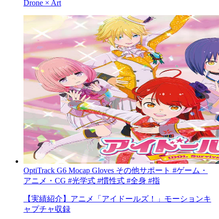
Drone × Art
OptiTrack
G6 Mocap Gloves
その他サポート
#ゲーム・
アニメ・CG
#光学式
#慣性式
#全身
#指
【実績紹介】アニメ「アイドールズ！」モーションキ
ャプチャ収録