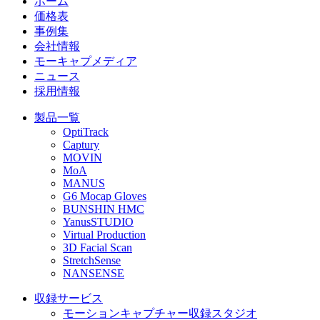
ホーム
価格表
事例集
会社情報
モーキャプメディア
ニュース
採用情報
製品一覧
OptiTrack
Captury
MOVIN
MoA
MANUS
G6 Mocap Gloves
BUNSHIN HMC
YanusSTUDIO
Virtual Production
3D Facial Scan
StretchSense
NANSENSE
収録サービス
モーションキャプチャー収録スタジオ