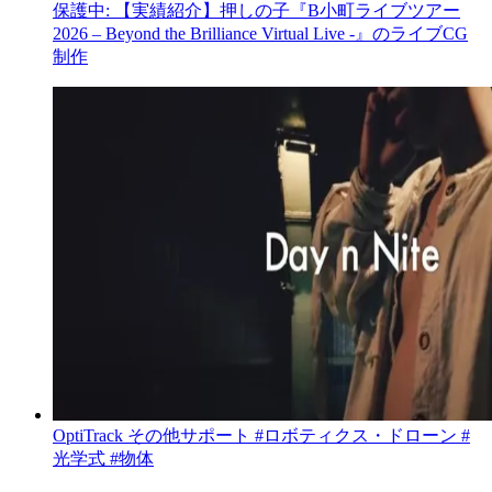
保護中: 【実績紹介】押しの子『B小町ライブツアー
2026 – Beyond the Brilliance Virtual Live -』のライブCG
制作
OptiTrack
その他サポート
#ロボティクス・ドローン
#
光学式
#物体