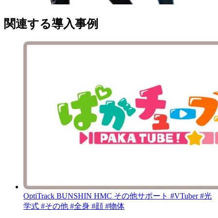
関連する導入事例
OptiTrack
BUNSHIN HMC
その他サポート
#VTuber
#光
学式
#その他
#全身
#顔
#物体