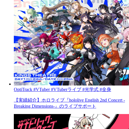
OptiTrack
#VTuber
#VTuberライブ
#光学式
#全身
【実績紹介】ホロライブ『hololive English 2nd Concert -
Breaking Dimensions-』のライブサポート