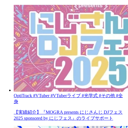
OptiTrack
#VTuber
#VTuberライブ
#光学式
#その他
#全
身
【実績紹介】『MOGRA presents にじさんじ DJフェス
2025 sponsored by にじフェス』のライブサポート