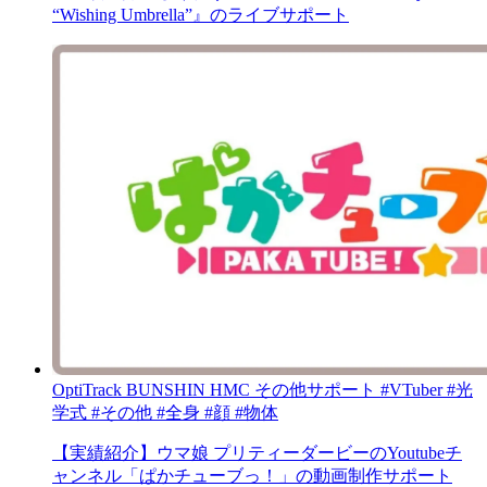
“Wishing Umbrella”』のライブサポート
OptiTrack
BUNSHIN HMC
その他サポート
#VTuber
#光
学式
#その他
#全身
#顔
#物体
【実績紹介】ウマ娘 プリティーダービーのYoutubeチ
ャンネル「ぱかチューブっ！」の動画制作サポート