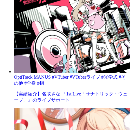
OptiTrack
MANUS
#VTuber
#VTuberライブ
#光学式
#そ
の他
#全身
#指
【実績紹介】名取さな 『1st Live「サナトリック・ウェ
ーブ」』のライブサポート