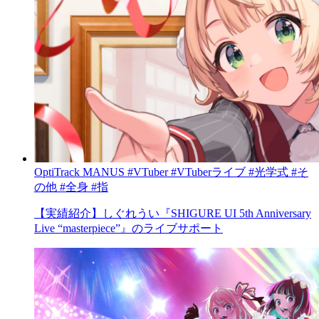
OptiTrack
MANUS
#VTuber
#VTuberライブ
#光学式
#そ
の他
#全身
#指
【実績紹介】しぐれうい『SHIGURE UI 5th Anniversary
Live “masterpiece”』のライブサポート