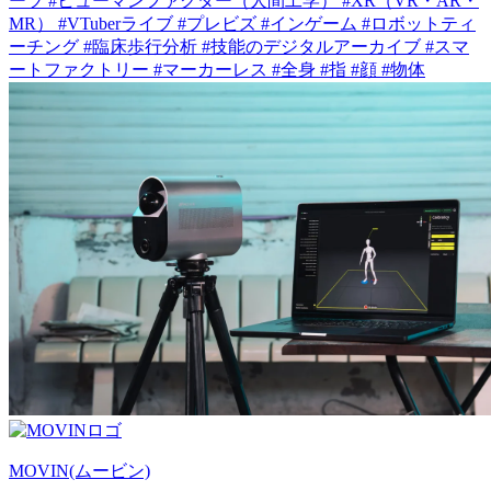
ーツ
#ヒューマンファクター（人間工学）
#XR（VR・AR・
MR）
#VTuberライブ
#プレビズ
#インゲーム
#ロボットティ
ーチング
#臨床歩行分析
#技能のデジタルアーカイブ
#スマ
ートファクトリー
#マーカーレス
#全身
#指
#顔
#物体
MOVIN(ムービン)