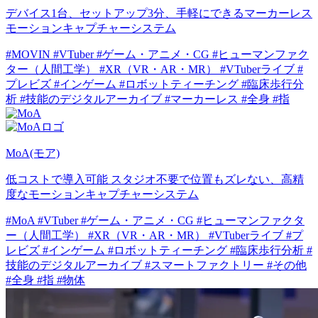
デバイス1台、セットアップ3分、手軽にできるマーカーレス
モーションキャプチャーシステム
#MOVIN
#VTuber
#ゲーム・アニメ・CG
#ヒューマンファク
ター（人間工学）
#XR（VR・AR・MR）
#VTuberライブ
#
プレビズ
#インゲーム
#ロボットティーチング
#臨床歩行分
析
#技能のデジタルアーカイブ
#マーカーレス
#全身
#指
MoA(モア)
低コストで導入可能 スタジオ不要で位置もズレない、高精
度なモーションキャプチャーシステム
#MoA
#VTuber
#ゲーム・アニメ・CG
#ヒューマンファクタ
ー（人間工学）
#XR（VR・AR・MR）
#VTuberライブ
#プ
レビズ
#インゲーム
#ロボットティーチング
#臨床歩行分析
#
技能のデジタルアーカイブ
#スマートファクトリー
#その他
#全身
#指
#物体