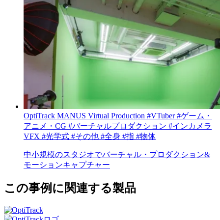
OptiTrack
MANUS
Virtual Production
#VTuber
#ゲーム・
アニメ・CG
#バーチャルプロダクション
#インカメラ
VFX
#光学式
#その他
#全身
#指
#物体
中小規模のスタジオでバーチャル・プロダクション&
モーションキャプチャー
この事例に関連する製品