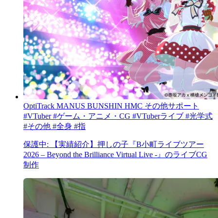
OptiTrack
MANUS
BUNSHIN HMC
その他サポート
#VTuber
#ゲーム・アニメ・CG
#VTuberライブ
#光学式
#その他
#全身
#指
保護中: 【実績紹介】押しの子『B小町ライブツアー
2026 – Beyond the Brilliance Virtual Live -』のライブCG
制作