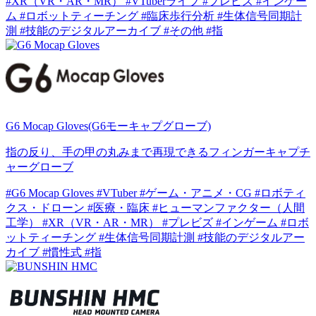
#XR（VR・AR・MR）
#VTuberライブ
#プレビズ
#インゲー
ム
#ロボットティーチング
#臨床歩行分析
#生体信号同期計
測
#技能のデジタルアーカイブ
#その他
#指
G6 Mocap Gloves(G6モーキャプグローブ)
指の反り、手の甲の丸みまで再現できるフィンガーキャプチ
ャーグローブ
#G6 Mocap Gloves
#VTuber
#ゲーム・アニメ・CG
#ロボティ
クス・ドローン
#医療・臨床
#ヒューマンファクター（人間
工学）
#XR（VR・AR・MR）
#プレビズ
#インゲーム
#ロボ
ットティーチング
#生体信号同期計測
#技能のデジタルアー
カイブ
#慣性式
#指