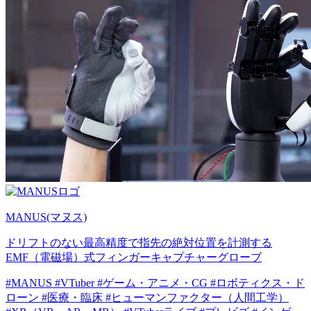
MANUS(マヌス)
ドリフトのない最高精度で指先の絶対位置を計測する
EMF（電磁場）式フィンガーキャプチャーグローブ
#MANUS
#VTuber
#ゲーム・アニメ・CG
#ロボティクス・ド
ローン
#医療・臨床
#ヒューマンファクター（人間工学）