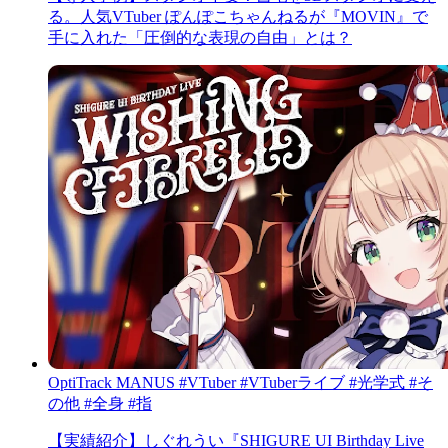
る。人気VTuber ぽんぽこちゃんねるが『MOVIN』で
手に入れた「圧倒的な表現の自由」とは？
OptiTrack
MANUS
#VTuber
#VTuberライブ
#光学式
#そ
の他
#全身
#指
【実績紹介】しぐれうい『SHIGURE UI Birthday Live