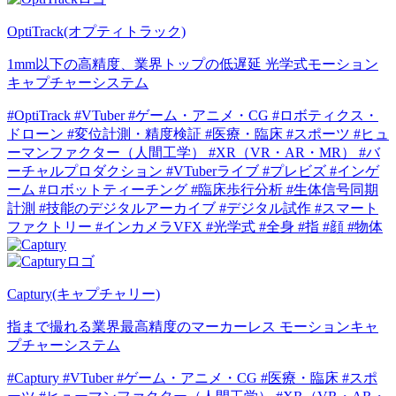
OptiTrack(オプティトラック)
1mm以下の高精度、業界トップの低遅延 光学式モーション
キャプチャーシステム
#OptiTrack
#VTuber
#ゲーム・アニメ・CG
#ロボティクス・
ドローン
#変位計測・精度検証
#医療・臨床
#スポーツ
#ヒュ
ーマンファクター（人間工学）
#XR（VR・AR・MR）
#バ
ーチャルプロダクション
#VTuberライブ
#プレビズ
#インゲ
ーム
#ロボットティーチング
#臨床歩行分析
#生体信号同期
計測
#技能のデジタルアーカイブ
#デジタル試作
#スマート
ファクトリー
#インカメラVFX
#光学式
#全身
#指
#顔
#物体
Captury(キャプチャリー)
指まで撮れる業界最高精度のマーカーレス モーションキャ
プチャーシステム
#Captury
#VTuber
#ゲーム・アニメ・CG
#医療・臨床
#スポ