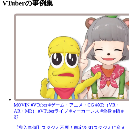
VTuberの事例集
MOVIN
#VTuber
#ゲーム・アニメ・CG
#XR（VR・
AR・MR）
#VTuberライブ
#マーカーレス
#全身
#指
#
顔
【導入事例】スタジオ不要！自宅を3Dスタジオに変え