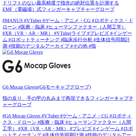
ドリフトのない最高精度で指先の絶対位置を計測する
EMF（電磁場）式フィンガーキャプチャーグローブ
#MANUS
#VTuber
#ゲーム・アニメ・CG
#ロボティクス・ド
ローン
#医療・臨床
#ヒューマンファクター（人間工学）
#XR（VR・AR・MR）
#VTuberライブ
#プレビズ
#インゲー
ム
#ロボットティーチング
#臨床歩行分析
#生体信号同期計
測
#技能のデジタルアーカイブ
#その他
#指
G6 Mocap Gloves(G6モーキャプグローブ)
指の反り、手の甲の丸みまで再現できるフィンガーキャプチ
ャーグローブ
#G6 Mocap Gloves
#VTuber
#ゲーム・アニメ・CG
#ロボティ
クス・ドローン
#医療・臨床
#ヒューマンファクター（人間
工学）
#XR（VR・AR・MR）
#プレビズ
#インゲーム
#ロボ
ットティーチング
#生体信号同期計測
#技能のデジタルアー