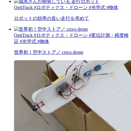
OptiTrack
#ロボティクス・ドローン
#光学式
#物体
ロボットの効率の良い走行を求めて
OptiTrack
#ロボティクス・ドローン
#変位計測・精度検
証
#光学式
#物体
世界初！空中ストア／ crocs drone