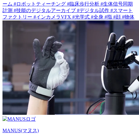
ーム
#ロボットティーチング
#臨床歩行分析
#生体信号同期
計測
#技能のデジタルアーカイブ
#デジタル試作
#スマート
ファクトリー
#インカメラVFX
#光学式
#全身
#指
#顔
#物体
MANUS(マヌス)