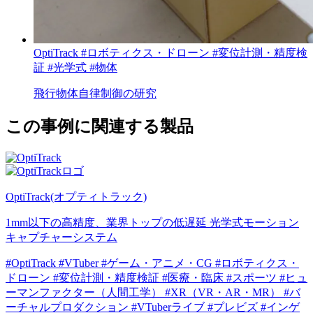
OptiTrack
#ロボティクス・ドローン
#変位計測・精度検
証
#光学式
#物体
飛行物体自律制御の研究
この事例に関連する製品
OptiTrack(オプティトラック)
1mm以下の高精度、業界トップの低遅延 光学式モーション
キャプチャーシステム
#OptiTrack
#VTuber
#ゲーム・アニメ・CG
#ロボティクス・
ドローン
#変位計測・精度検証
#医療・臨床
#スポーツ
#ヒュ
ーマンファクター（人間工学）
#XR（VR・AR・MR）
#バ
ーチャルプロダクション
#VTuberライブ
#プレビズ
#インゲ