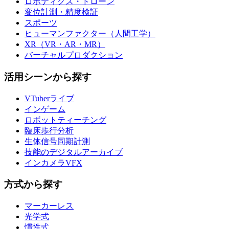
ロボティクス・ドローン
変位計測・精度検証
スポーツ
ヒューマンファクター（人間工学）
XR（VR・AR・MR）
バーチャルプロダクション
活用シーンから探す
VTuberライブ
インゲーム
ロボットティーチング
臨床歩行分析
生体信号同期計測
技能のデジタルアーカイブ
インカメラVFX
方式から探す
マーカーレス
光学式
慣性式