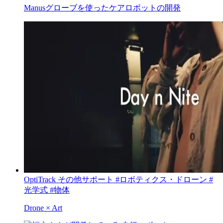
Manusグローブを使ったケアロボットの開発
OptiTrack
その他サポート
#ロボティクス・ドローン
#
光学式
#物体
Drone × Art