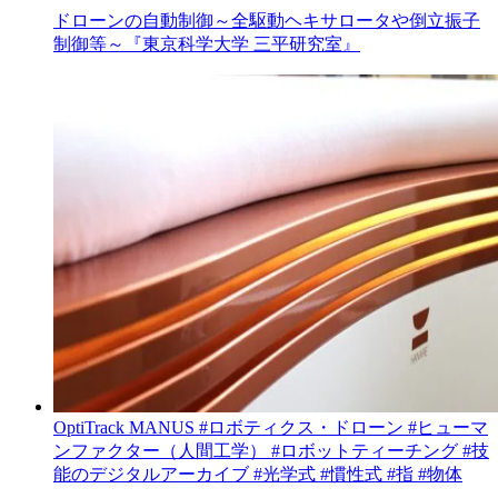
ドローンの自動制御～全駆動ヘキサロータや倒立振子
制御等～『東京科学大学 三平研究室』
OptiTrack
MANUS
#ロボティクス・ドローン
#ヒューマ
ンファクター（人間工学）
#ロボットティーチング
#技
能のデジタルアーカイブ
#光学式
#慣性式
#指
#物体