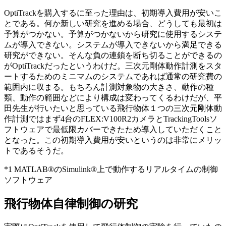
OptiTrackを購入するに至った理由は、初期導入費用が安いこ
とである。何か新しい研究を進める場合、どうしても最初は
予算がつかない。予算がつかないから研究に使用するシステ
ムが導入できない。システムが導入できないから満足できる
研究ができない。そんな負の連鎖を断ち切ることができるの
がOptiTrackだったというわけだ。三次元剛体動作計測をスタ
ートするためのミニマムのシステムであれば通常の研究費の
範囲内に収まる。もちろん計測対象物の大きさ、動作の種
類、動作の範囲などにより構成は変わってくるわけだが、平
田先生が行いたいと思っている飛行物体１つの三次元剛体動
作計測ではまず4台のFLEX:V100R2カメラとTrackingToolsソ
フトウェアで最低限カバーできたため導入していただくこと
となった。この初期導入費用が安いというのは非常にメリッ
トであるそうだ。
*1 MATLAB®のSimulink®上で動作するリアルタイムの制御
ソフトウェア
飛行物体自律制御の研究