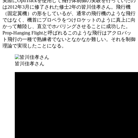
実際にOptiTrackを使用して飛行体制御の実験を行っていたの
は2012年3月に修了された修士2年の皆川佳孝さん。飛行機
（固定翼機）の形をしているが、通常の飛行機のような飛行
ではなく、機首にプロペラをつけロケットのように真上に向
かって離陸し、直立でホバリングさせることに成功した。
Prop-Hanging Flightと呼ばれるこのような飛行はアクロバッ
ト飛行の一種で熟練者でないとなかなか難しい。それを制御
理論で実現したことになる。
皆川佳孝さん