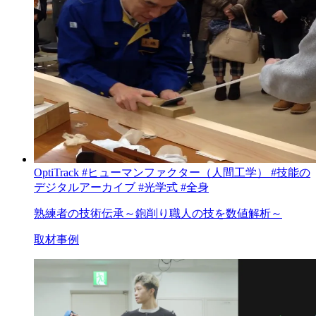
OptiTrack
#ヒューマンファクター（人間工学）
#技能の
デジタルアーカイブ
#光学式
#全身
熟練者の技術伝承～鉋削り職人の技を数値解析～
取材事例