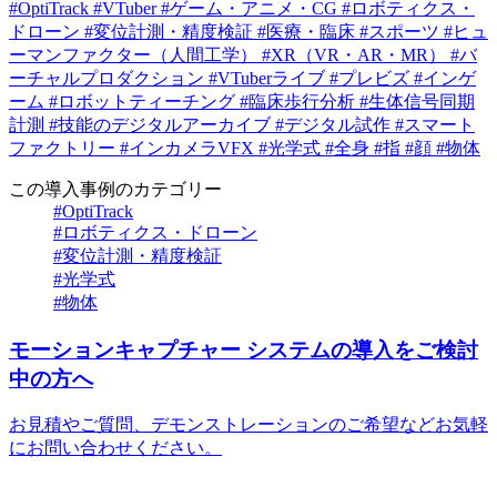
#OptiTrack
#VTuber
#ゲーム・アニメ・CG
#ロボティクス・
ドローン
#変位計測・精度検証
#医療・臨床
#スポーツ
#ヒュ
ーマンファクター（人間工学）
#XR（VR・AR・MR）
#バ
ーチャルプロダクション
#VTuberライブ
#プレビズ
#インゲ
ーム
#ロボットティーチング
#臨床歩行分析
#生体信号同期
計測
#技能のデジタルアーカイブ
#デジタル試作
#スマート
ファクトリー
#インカメラVFX
#光学式
#全身
#指
#顔
#物体
この導入事例のカテゴリー
#OptiTrack
#ロボティクス・ドローン
#変位計測・精度検証
#光学式
#物体
モーションキャプチャー
システムの導入をご検討
中の方へ
お見積やご質問、デモンストレーションのご希望などお気軽
にお問い合わせください。