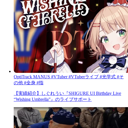
OptiTrack
MANUS
#VTuber
#VTuberライブ
#光学式
#そ
の他
#全身
#指
【実績紹介】しぐれうい『SHIGURE UI Birthday Live
“Wishing Umbrella”』のライブサポート