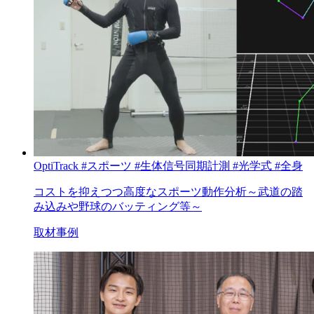
OptiTrack
#スポーツ
#生体信号同期計測
#光学式
#全身
コストを抑えつつ高度なスポーツ動作分析～武道の踏
み込みや野球のバッティング等～
取材事例