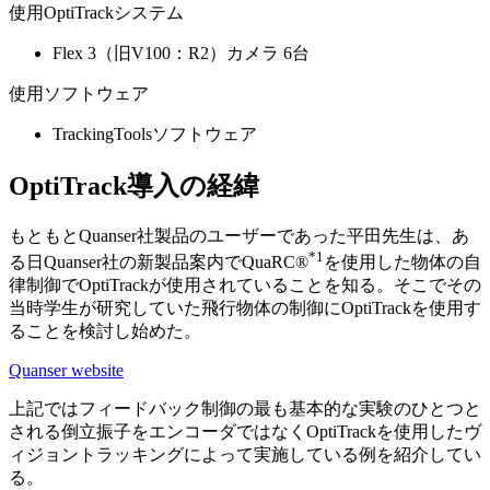
使用OptiTrackシステム
Flex 3（旧V100：R2）カメラ 6台
使用ソフトウェア
TrackingToolsソフトウェア
OptiTrack導入の経緯
もともとQuanser社製品のユーザーであった平田先生は、あ
*1
る日Quanser社の新製品案内でQuaRC®
を使用した物体の自
律制御でOptiTrackが使用されていることを知る。そこでその
当時学生が研究していた飛行物体の制御にOptiTrackを使用す
ることを検討し始めた。
Quanser website
上記ではフィードバック制御の最も基本的な実験のひとつと
される倒立振子をエンコーダではなくOptiTrackを使用したヴ
ィジョントラッキングによって実施している例を紹介してい
る。