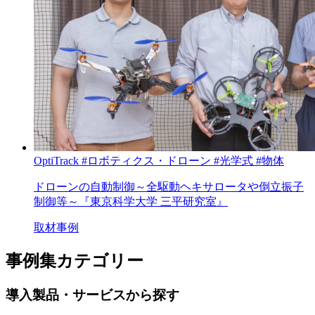
OptiTrack
#ロボティクス・ドローン
#光学式
#物体
ドローンの自動制御～全駆動ヘキサロータや倒立振子
制御等～『東京科学大学 三平研究室』
取材事例
事例集カテゴリー
導入製品・サービスから探す