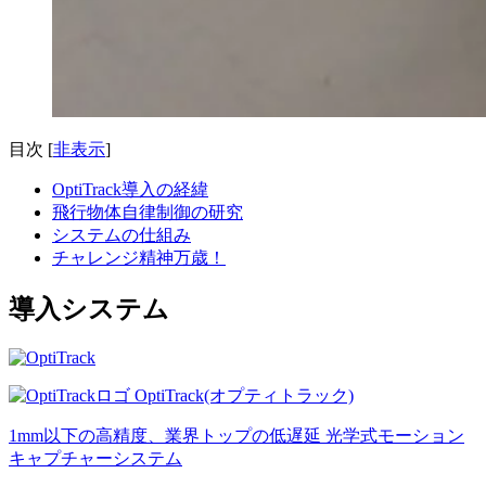
目次
[
非表示
]
OptiTrack導入の経緯
飛行物体自律制御の研究
システムの仕組み
チャレンジ精神万歳！
導入システム
OptiTrack(オプティトラック)
1mm以下の高精度、業界トップの低遅延 光学式モーション
キャプチャーシステム