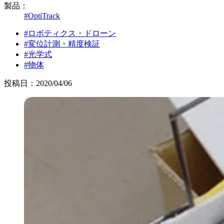
製品：
#OptiTrack
#ロボティクス・ドローン
#変位計測・精度検証
#光学式
#物体
投稿日：2020/04/06