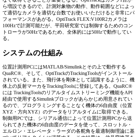
ら増設できるので、計測対象物の動作、動作範囲などによっ
て適切なカメラを適切な台数でお使いいただけると非常にパ
フォーマンスがあがる。OptiTrack FLEX:V100R2カメラは
100Hzで計測可能だが、平田研究室では制御するためのコン
トローラが50Hzであるため、全体的には50Hzで動作してい
る。
システムの仕組み
位置計測用PCにはMATLAB/Simulinkとその上で動作する
QuaRC®、そして、OptiTrackのTrackingToolsがインストール
されている。また、飛行体を剛体として認識するように、機
体上の反射マーカをTrackingToolsに登録してある。QuaRC®
には TrackingToolsのリアルタイムストリーミング機能をAPI
経由で使用するSimulinkブロックがあらかじめ用意されてい
るので、プログラミングすることなく機体の6自由度（位置
XYZ・方向XYZ）のデータをリアルタイムに取得できる。
制御用PCでは、シリアル通信によって位置計測用PCから送
られてきた機体の6自由度のデータを使って、スロットル・
エルロン・エレベータ・ラーダの各舵角を最適制御理論に基