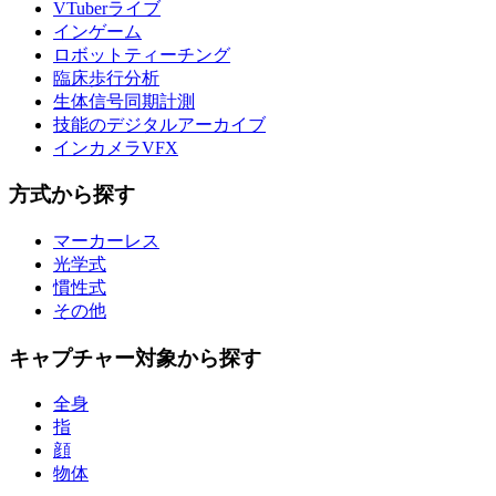
VTuberライブ
インゲーム
ロボットティーチング
臨床歩行分析
生体信号同期計測
技能のデジタルアーカイブ
インカメラVFX
方式から探す
マーカーレス
光学式
慣性式
その他
キャプチャー対象から探す
全身
指
顔
物体