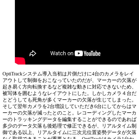
OptiTrackシステム導入当初は片側だけに4台のカメラをレイ
アウトして制御をおこなっていたのだが、マーカーの欠落が
起き易く方向転換するなど複雑な動きに対応できないため、
被写体を囲むようなレイアウトにした。しかしカメラ４台だ
とどうしても死角が多くマーカーの欠落が生じてしまった。
そして翌年カメラを2台増設していただき6台にしてからはマ
ーカーの欠落が減ったとのこと。レコーディングしたマーカ
ーのトラッキングデータを編集することができるのであれば
多少のデータ欠落も後処理で修正できるが、リアルタイム制
御である以上、リアルタイムに三次元位置姿勢データが欠落
なく取得できることが重要となる。OptiTrackはカメラ1台か