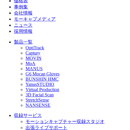
価格表
事例集
会社情報
モーキャプメディア
ニュース
採用情報
製品一覧
OptiTrack
Captury
MOVIN
MoA
MANUS
G6 Mocap Gloves
BUNSHIN HMC
YanusSTUDIO
Virtual Production
3D Facial Scan
StretchSense
NANSENSE
収録サービス
モーションキャプチャー収録スタジオ
出張ライブサポート