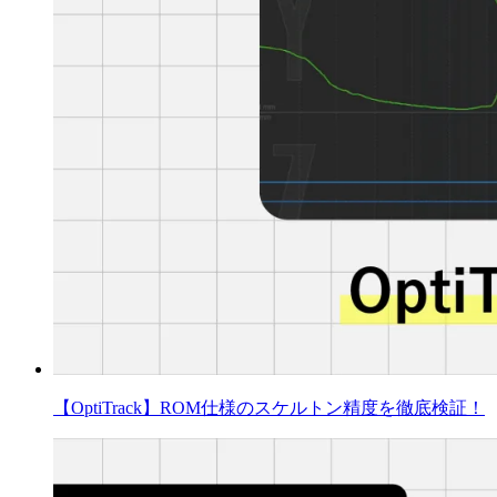
【OptiTrack】ROM仕様のスケルトン精度を徹底検証！