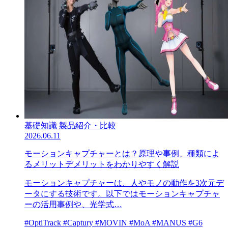
基礎知識
製品紹介・比較
2026.06.11
モーションキャプチャーとは？原理や事例、種類によ
るメリットデメリットをわかりやすく解説
モーションキャプチャーは、人やモノの動作を3次元デ
ータにする技術です。以下ではモーションキャプチャ
ーの活用事例や、光学式…
#OptiTrack
#Captury
#MOVIN
#MoA
#MANUS
#G6