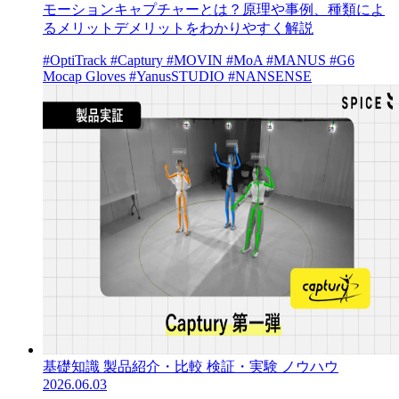
モーションキャプチャーとは？原理や事例、種類によ
るメリットデメリットをわかりやすく解説
#OptiTrack
#Captury
#MOVIN
#MoA
#MANUS
#G6
Mocap Gloves
#YanusSTUDIO
#NANSENSE
基礎知識
製品紹介・比較
検証・実験
ノウハウ
2026.06.03