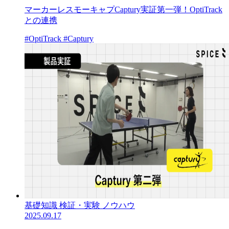
マーカーレスモーキャプCaptury実証第一弾！OptiTrack
との連携
#OptiTrack
#Captury
基礎知識
検証・実験
ノウハウ
2025.09.17