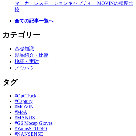
マーカーレスモーションキャプチャーMOVINの精度比
較
全ての記事一覧へ
カテゴリー
基礎知識
製品紹介・比較
検証・実験
ノウハウ
タグ
#OptiTrack
#Captury
#MOVIN
#MoA
#MANUS
#G6 Mocap Gloves
#YanusSTUDIO
#NANSENSE