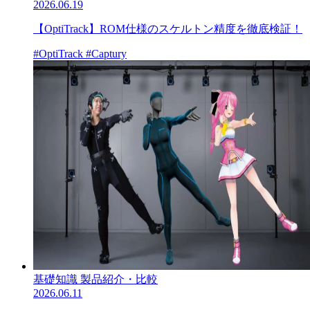
2026.06.19
【OptiTrack】ROM仕様のスケルトン精度を徹底検証！
#OptiTrack
#Captury
基礎知識
製品紹介・比較
2026.06.11