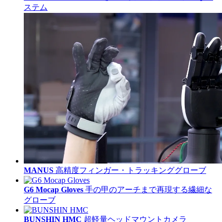
ステム
MANUS
高精度フィンガー・トラッキンググローブ
G6 Mocap Gloves
手の甲のアーチまで再現する繊細な
グローブ
BUNSHIN HMC
超軽量ヘッドマウントカメラ