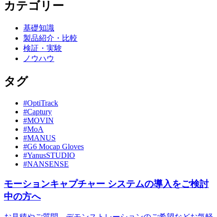
カテゴリー
基礎知識
製品紹介・比較
検証・実験
ノウハウ
タグ
#OptiTrack
#Captury
#MOVIN
#MoA
#MANUS
#G6 Mocap Gloves
#YanusSTUDIO
#NANSENSE
モーションキャプチャー
システムの導入をご検討
中の方へ
お見積やご質問、デモンストレーションのご希望などお気軽