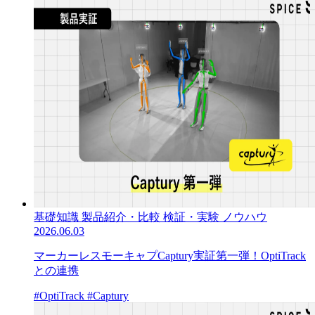
基礎知識
製品紹介・比較
検証・実験
ノウハウ
2026.06.03
マーカーレスモーキャプCaptury実証第一弾！OptiTrack
との連携
#OptiTrack
#Captury