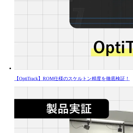
【OptiTrack】ROM仕様のスケルトン精度を徹底検証！