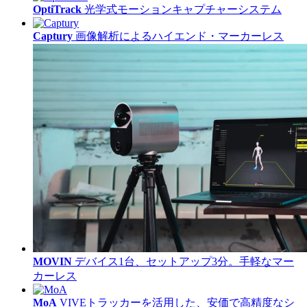
OptiTrack
光学式モーションキャプチャーシステム
Captury
画像解析によるハイエンド・マーカーレス
MOVIN
デバイス1台、セットアップ3分。手軽なマー
カーレス
MoA
VIVEトラッカーを活用した、安価で高精度なシ