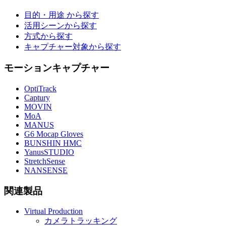
目的・用途 から探す
活用シーンから探す
方式から探す
キャプチャー対象から探す
モーションキャプチャー
OptiTrack
Captury
MOVIN
MoA
MANUS
G6 Mocap Gloves
BUNSHIN HMC
YanusSTUDIO
StretchSense
NANSENSE
関連製品
Virtual Production
カメラトラッキング