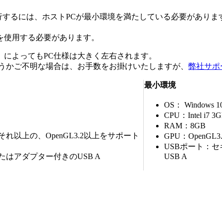
に実行するには、ホストPCが最小環境を満たしている必要があり
を使用する必要があります。
）によってもPC仕様は大きく左右されます。
どうかご不明な場合は、お手数をお掛けいたしますが、
弊社サポ
最小環境
OS： Windows 10, 
CPU：Intel i7 3G
RAM：8GB
それ以上の、OpenGL3.2以上をサポート
GPU：OpenG
USBポート：セ
たはアダプター付きのUSB A
USB A