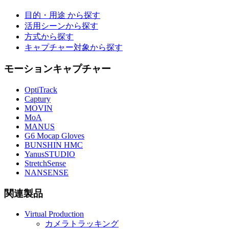
目的・用途 から探す
活用シーンから探す
方式から探す
キャプチャー対象から探す
モーションキャプチャー
OptiTrack
Captury
MOVIN
MoA
MANUS
G6 Mocap Gloves
BUNSHIN HMC
YanusSTUDIO
StretchSense
NANSENSE
関連製品
Virtual Production
カメラトラッキング