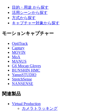
目的・用途 から探す
活用シーンから探す
方式から探す
キャプチャー対象から探す
モーションキャプチャー
OptiTrack
Captury
MOVIN
MoA
MANUS
G6 Mocap Gloves
BUNSHIN HMC
YanusSTUDIO
StretchSense
NANSENSE
関連製品
Virtual Production
カメラトラッキング