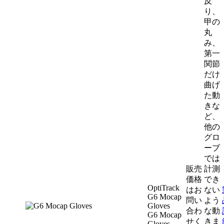
反
り、
甲の
丸
み、
第一
関節
だけ
曲げ
た動
きな
ど、
他の
グロ
ーブ
では
販売
計測
価格
でき
OptiTrack
はお
ない
G6 Mocap
問い
よう
Gloves
合わ
な動
G6 Mocap
せく
きま
Gloves