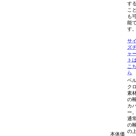
す
こ
も
能
す
サ
ズ
ャ
ト
こ
ら
ベ
ク
素
の
カ
ー
通
の
の
本体価