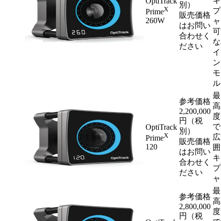
キ
OptiTrack
別）
X
プ
Prime
販売価格
260W
ャ
はお問い
可
合わせく
な
ださい
イ
ン
モ
ル
最
参考価格
高
2,200,000
度
円（税
で
OptiTrack
別）
X
広
Prime
販売価格
120
囲
はお問い
キ
合わせく
プ
ださい
ャ
最
参考価格
高
2,800,000
度
円（税