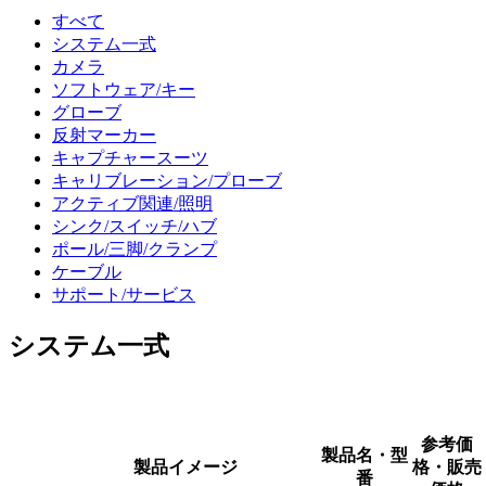
すべて
システム一式
カメラ
ソフトウェア/キー
グローブ
反射マーカー
キャプチャースーツ
キャリブレーション/プローブ
アクティブ関連/照明
シンク/スイッチ/ハブ
ポール/三脚/クランプ
ケーブル
サポート/サービス
システム一式
参考価
製品名・型
製品イメージ
格・販売
番