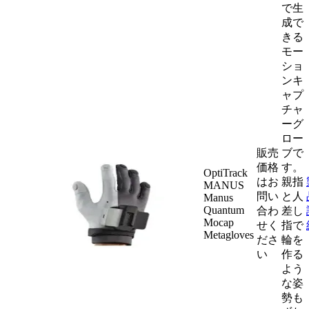
で生
成で
きる
モー
ショ
ンキ
ャプ
チャ
ーグ
ロー
販売
ブで
価格
す。
OptiTrack
はお
親指
MANUS
問い
と人
Manus
Quantum
合わ
差し
Mocap
せく
指で
Metagloves
ださ
輪を
い
作る
よう
な姿
勢も