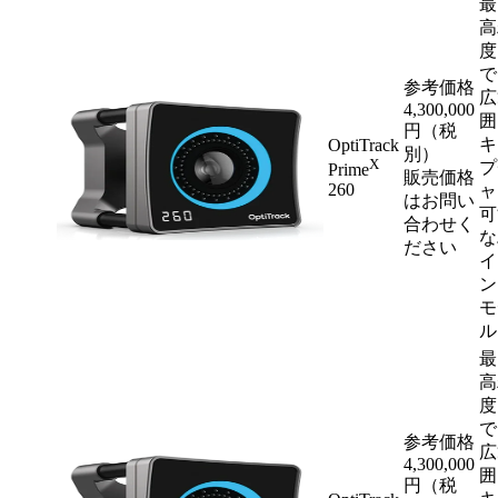
最
高
度
で
参考価格
広
4,300,000
囲
円（税
キ
OptiTrack
別）
X
プ
Prime
販売価格
260
ャ
はお問い
可
合わせく
な
ださい
イ
ン
モ
ル
最
高
度
で
参考価格
広
4,300,000
囲
円（税