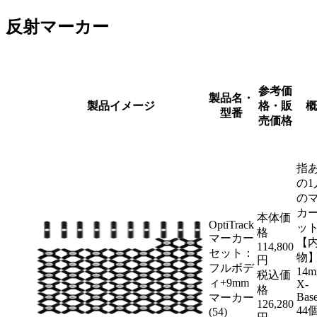
反射マーカー
参考価
製品名・
製品イメージ
格・販
概
型番
売価格
指
の1
の
カ
本体価
OptiTrack
ッ
格
マーカー
【
114,800
セット：
物
円
フルボデ
14
税込価
ィ+9mm
X-
格
Ba
マーカー
126,280
44
(54)