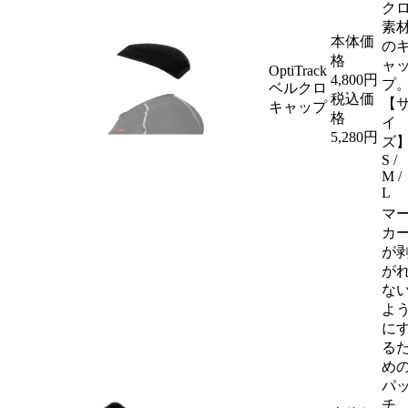
ク
素
本体価
の
格
ャ
OptiTrack
4,800
円
プ
ベルクロ
税込価
【
キャップ
格
イ
5,280円
ズ
S /
M /
L
マ
カ
が
が
な
よ
に
る
め
パ
チ