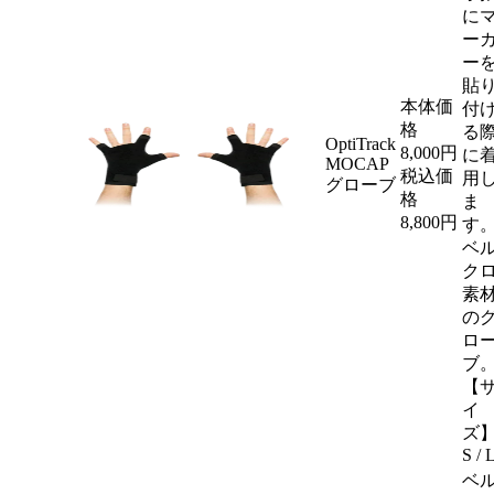
に
ー
ー
貼
本体価
付
格
る
OptiTrack
8,000
円
に
MOCAP
税込価
用
グローブ
格
ま
8,800円
す
ベ
ク
素
の
ロ
ブ
【
イ
ズ
S / 
ベ