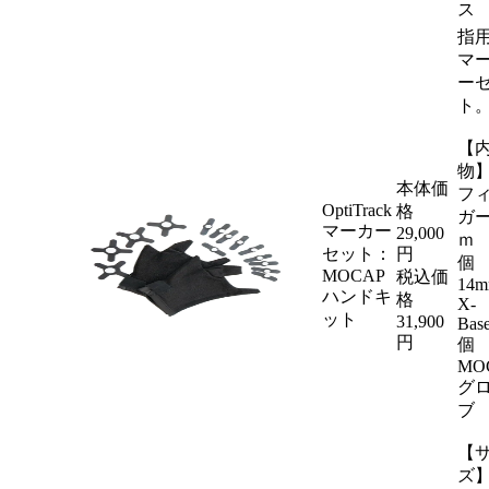
ス 
指
マ
ー
ト
【
物
本体価
フ
OptiTrack
格
ガー
マーカー
29,000
ｍ 
セット：
円
個
MOCAP
税込価
14
ハンドキ
格
X-
ット
31,900
Bas
円
個
MO
グ
ブ
【
ズ