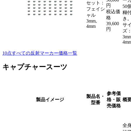
ー
セット：
円
50
フェイシ
税込価
糊
ャル
格
き
3mm,
39,600
サ
4mm
円
ズ
3mm
4m
10点すべての反射マーカー価格一覧
キャプチャースーツ
参考価
製品名・
製品イメージ
格・販
概
型番
売価格
全