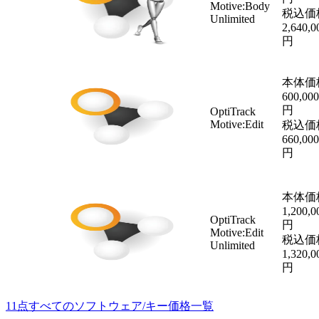
Motive:Body
税込価
Unlimited
2,640,0
円
本体価
600,000
円
OptiTrack
Motive:Edit
税込価
660,000
円
本体価
1,200,0
OptiTrack
円
Motive:Edit
税込価
Unlimited
1,320,0
円
11点すべてのソフトウェア/キー価格一覧