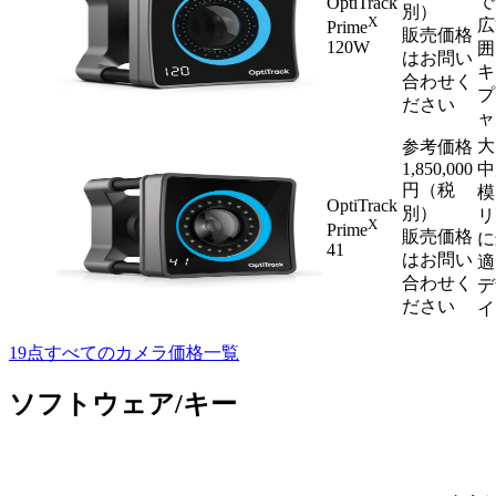
で
OptiTrack
別）
X
広
Prime
販売価格
120W
囲
はお問い
キ
合わせく
プ
ださい
ャ
大
参考価格
1,850,000
中
円（税
模
OptiTrack
別）
リ
X
Prime
販売価格
に
41
はお問い
適
合わせく
デ
ださい
イ
19点すべてのカメラ価格一覧
ソフトウェア/キー