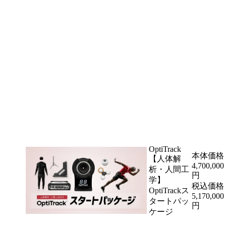
OptiTrack
本体価格
【人体解
4,700,000
析・人間工
円
学】
税込価格
OptiTrackス
5,170,000
タートパッ
円
ケージ