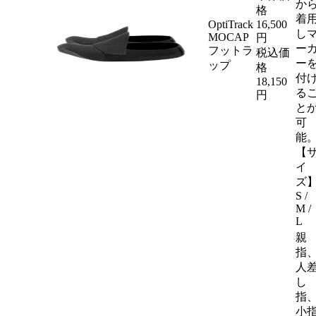
か
格
着
OptiTrack
16,500
し
MOCAP
円
ー
フットラ
税込価
ー
ップ
格
付
18,150
る
円
と
可
能
【
イ
ズ
S /
M /
L
親
指
人
し
指
小