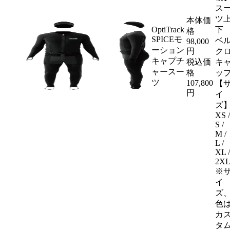
ス
ツ
本体価
OptiTrack
下
格
SPICEモ
ベ
98,000
ーション
円
ク
キャプチ
税込価
キ
ャースー
格
ッ
ツ
107,800
【
円
イ
ズ
XS /
S /
M /
L /
XL /
2X
※
イ
ズ
色
カ
タ