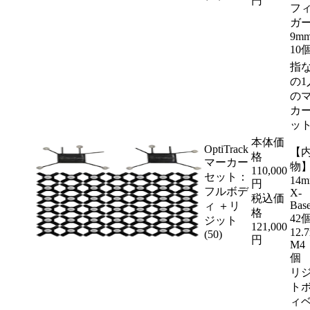
円
フ
ガ
9
10
指
の1
の
カ
ッ
本体価
OptiTrack
【
格
マーカー
物
110,000
セット：
14
円
フルボデ
X-
税込価
Ba
ィ ＋リ
格
42
ジット
121,000
12.
(50)
円
M4
個
リ
ト
ィ