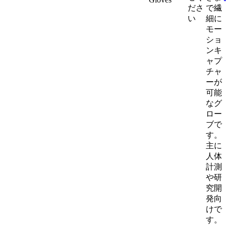
ださ
で繊
い
細に
モー
ショ
ンキ
ャプ
チャ
ーが
可能
なグ
ロー
ブで
す。
主に
人体
計測
や研
究開
発向
けで
す。