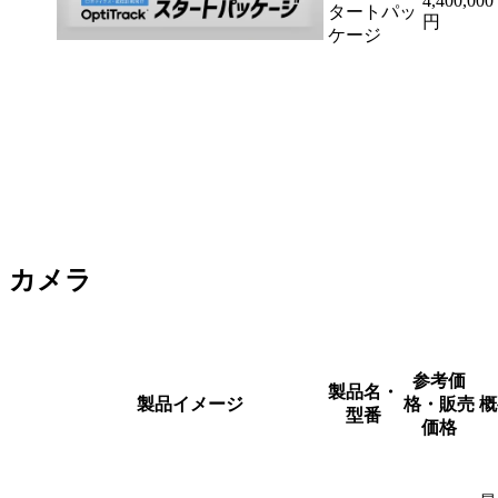
4,400,000
タートパッ
円
ケージ
カメラ
参考価
製品名・
製品イメージ
格・販売
概
型番
価格