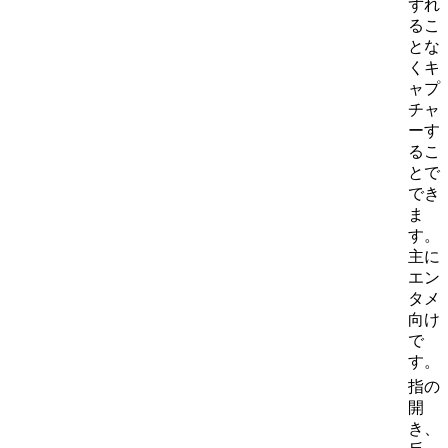
ずれ
るこ
とな
くキ
ャプ
チャ
ーす
るこ
とで
でき
ま
す。
主に
エン
タメ
向け
で
す。
指の
開
き、