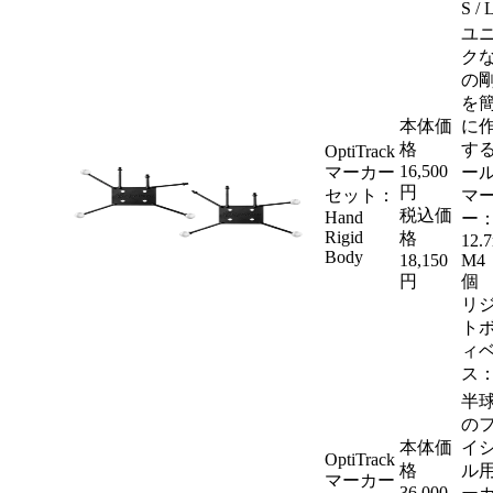
S / 
ユ
ク
の
を
本体価
に
格
す
OptiTrack
16,500
マーカー
ー
円
セット：
マ
税込価
Hand
ー
Rigid
格
12.
Body
18,150
M4
円
個
リ
ト
ィ
ス：
半
の
本体価
イ
OptiTrack
格
ル
マーカー
36,000