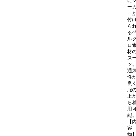
に
ー
ー
付
ら
る
ル
ロ
材
ス
ツ
通
性
良
服
上
ら
用
能
【
容
物