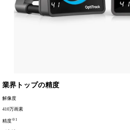
業界トップの精度
解像度
410
万画素
※1
精度