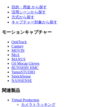
目的・用途 から探す
活用シーンから探す
方式から探す
キャプチャー対象から探す
モーションキャプチャー
OptiTrack
Captury
MOVIN
MoA
MANUS
G6 Mocap Gloves
BUNSHIN HMC
YanusSTUDIO
StretchSense
NANSENSE
関連製品
Virtual Production
カメラトラッキング