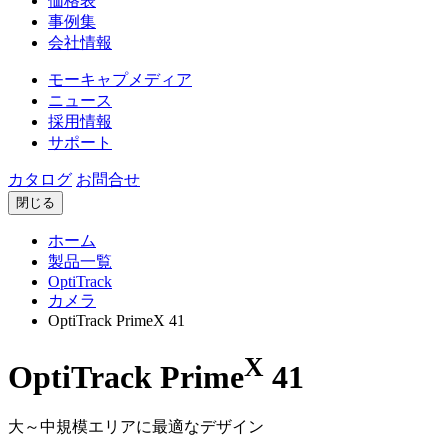
価格表
事例集
会社情報
モーキャプメディア
ニュース
採用情報
サポート
カタログ
お問合せ
閉じる
ホーム
製品一覧
OptiTrack
カメラ
OptiTrack PrimeX 41
X
OptiTrack Prime
41
大～中規模エリアに最適なデザイン