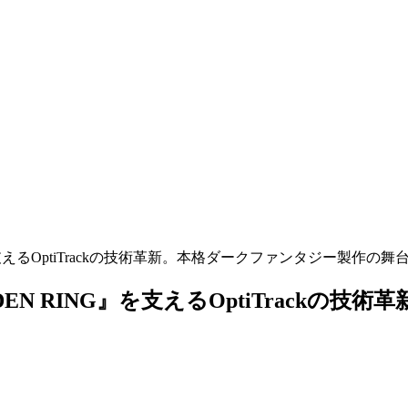
えるOptiTrackの技術革新。本格ダークファンタジー製作の舞
N RING』を支えるOptiTrackの