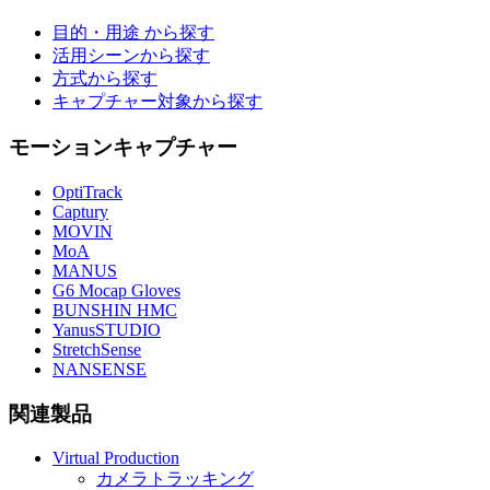
目的・用途 から探す
活用シーンから探す
方式から探す
キャプチャー対象から探す
モーションキャプチャー
OptiTrack
Captury
MOVIN
MoA
MANUS
G6 Mocap Gloves
BUNSHIN HMC
YanusSTUDIO
StretchSense
NANSENSE
関連製品
Virtual Production
カメラトラッキング