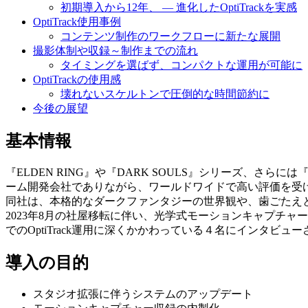
初期導入から12年、 — 進化したOptiTrackを実感
OptiTrack使用事例
コンテンツ制作のワークフローに新たな展開
撮影体制や収録～制作までの流れ
タイミングを選ばず、コンパクトな運用が可能に
OptiTrackの使用感
壊れないスケルトンで圧倒的な時間節約に
今後の展望
基本情報
『ELDEN RING』や『DARK SOULS』シリーズ、さ
ーム開発会社でありながら、ワールドワイドで高い評価を受
同社は、本格的なダークファンタジーの世界観や、歯ごたえ
2023年8月の社屋移転に伴い、光学式モーションキャプチャー
でのOptiTrack運用に深くかかわっている４名にインタビュ
導入の目的
スタジオ拡張に伴うシステムのアップデート